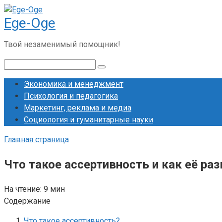
Перейти
Ege-Oge
к
контенту
Твой незаменимый помощник!
Поиск:
Экономика и менеджмент
Психология и педагогика
Маркетинг, реклама и медиа
Социология и гуманитарные науки
Главная страница
Что такое ассертивность и как её ра
На чтение:
9 мин
Содержание
Что такое ассертивность?