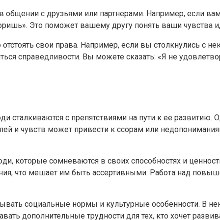
 общении с друзьями или партнерами. Например, если вам
воришь». Это поможет вашему другу понять ваши чувства и
о отстоять свои права. Например, если вы столкнулись с 
ся справедливости. Вы можете сказать: «Я не удовлетворе
ди сталкиваются с препятствиями на пути к ее развитию. 
лей и чувств может привести к ссорам или недопониманиям
ди, которые сомневаются в своих способностях и ценности
ачения, что мешает им быть ассертивными. Работа над по
азывать социальные нормы и культурные особенности. В н
ать дополнительные трудности для тех, кто хочет развив