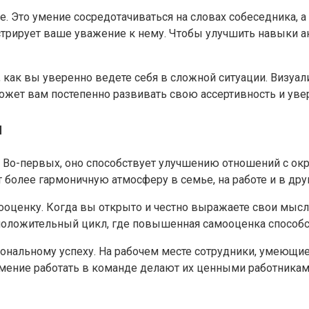
. Это умение сосредотачиваться на словах собеседника, а
нстрирует ваше уважение к нему. Чтобы улучшить навыки а
 как вы уверенно ведете себя в сложной ситуации. Визуал
может вам постепенно развивать свою ассертивность и увер
я
 Во-первых, оно способствует улучшению отношений с о
 более гармоничную атмосферу в семье, на работе и в дру
оценку. Когда вы открыто и честно выражаете свои мысли
 положительный цикл, где повышенная самооценка способс
иональному успеху. На рабочем месте сотрудники, умеющи
мение работать в команде делают их ценными работниками