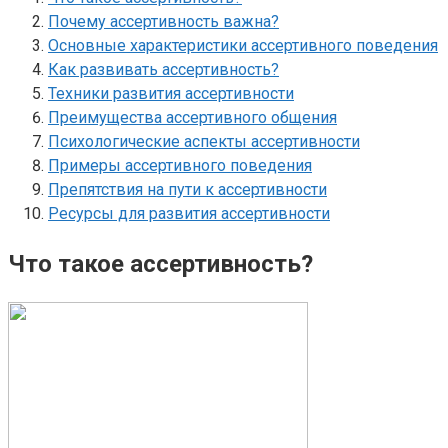
Почему ассертивность важна?
Основные характеристики ассертивного поведения
Как развивать ассертивность?
Техники развития ассертивности
Преимущества ассертивного общения
Психологические аспекты ассертивности
Примеры ассертивного поведения
Препятствия на пути к ассертивности
Ресурсы для развития ассертивности
Что такое ассертивность?