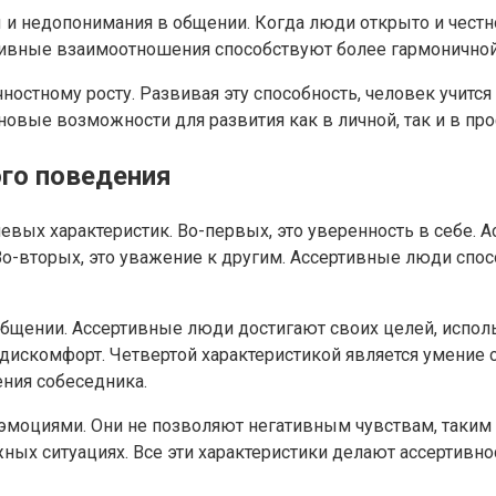
ы и недопонимания в общении. Когда люди открыто и чест
ивные взаимоотношения способствуют более гармоничной а
чностному росту. Развивая эту способность, человек учится
новые возможности для развития как в личной, так и в пр
го поведения
вых характеристик. Во-первых, это уверенность в себе. 
Во-вторых, это уважение к другим. Ассертивные люди спос
общении. Ассертивные люди достигают своих целей, испол
дискомфорт. Четвертой характеристикой является умение 
ения собеседника.
моциями. Они не позволяют негативным чувствам, таким к
жных ситуациях. Все эти характеристики делают ассертив