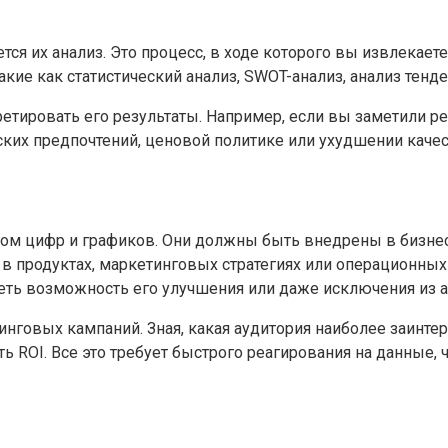
ся их анализ. Это процесс, в ходе которого вы извлекае
ие как статистический анализ, SWOT-анализ, анализ тенде
претировать его результаты. Например, если вы заметили
ских предпочтений, ценовой политике или ухудшении каче
ом цифр и графиков. Они должны быть внедрены в бизнес
 продуктах, маркетинговых стратегиях или операционных п
еть возможность его улучшения или даже исключения из а
инговых кампаний. Зная, какая аудитория наиболее заинте
ROI. Все это требует быстрого реагирования на данные, 