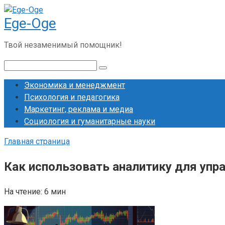
Перейти
Ege-Oge
к
контенту
Твой незаменимый помощник!
Поиск:
Экономика и менеджмент
Психология и педагогика
Маркетинг, реклама и медиа
Социология и гуманитарные науки
Главная страница
Как использовать аналитику для упр
На чтение:
6 мин