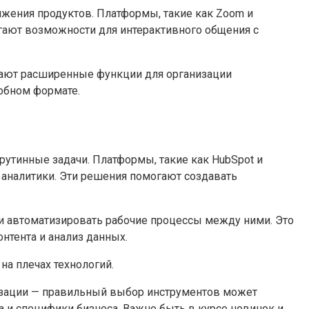
жения продуктов. Платформы, такие как Zoom и
агают возможности для интерактивного общения с
лагают расширенные функции для организации
добном формате.
утинные задачи. Платформы, такие как HubSpot и
 аналитики. Эти решения помогают создавать
я и автоматизировать рабочие процессы между ними. Это
нтента и анализ данных.
на плечах технологий.
изации — правильный выбор инструментов может
 и специфики бизнеса. Важно быть в курсе новинок и