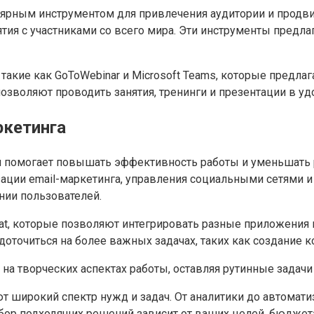
ярным инструментом для привлечения аудитории и продви
тия с участниками со всего мира. Эти инструменты предл
, такие как GoToWebinar и Microsoft Teams, которые пред
позволяют проводить занятия, тренинги и презентации в у
ркетинга
й помогает повышать эффективность работы и уменьшать р
ации email-маркетинга, управления социальными сетями и
нии пользователей.
romat, которые позволяют интегрировать разные приложени
оточиться на более важных задачах, таких как создание ко
а творческих аспектах работы, оставляя рутинные задачи 
 широкий спектр нужд и задач. От аналитики до автомат
ор подходящих решений зависит от ваших целей, бюджета