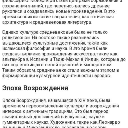
философию. Монастыри стали центрами образования и
сохранения знаний, где переписывались древние
рукописи и создавались новые произведения. В это
время возникли такие направления, как готическая
архитектура и средневековая литература.
Однако культура средневековья была не только
религиозной. На востоке также развивались
выдающиеся культурные достижения, такие как
исламская философия и наука. В это время были
созданы великие произведения искусства, такие как
альгамбра в Испании и Тадж-Махал в Индии, которые до
сих пор восхищают своей красотой и мастерством.
Таким образом, средние века стали важным этапом в
формировании культурной идентичности народов.
Эпоха Возрождения
Эпоха Возрождения, начавшаяся в XIV веке, была
временем переосмысления культуры и возрождения
интереса к античным традициям. Это был период
значительных достижений в искусстве, науке и
гуманитарных науках. Художники, такие как Леонардо
да Винчи и Микеланджело, создавали шедевры,