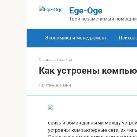
Перейти
Ege-Oge
к
контенту
Твой незаменимый помощни
Экономика и менеджмент
Психоло
Главная страница
Как устроены компью
На чтение:
6 мин
связь и обмен данными между устройс
устроены компьютерные сети, их тип