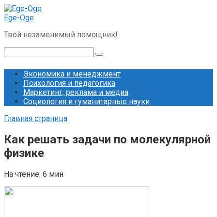
Перейти
к
Ege-Oge
контенту
Твой незаменимый помощник!
Поиск:
Экономика и менеджмент
Психология и педагогика
Маркетинг, реклама и медиа
Социология и гуманитарные науки
Главная страница
Как решать задачи по молекулярной
физике
На чтение:
6 мин