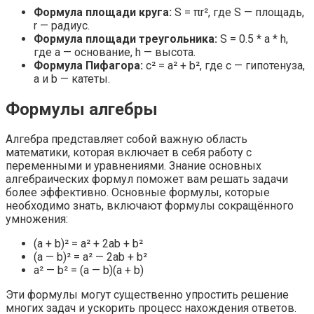
Формула площади круга:
S = πr², где S — площадь,
r — радиус.
Формула площади треугольника:
S = 0.5 * a * h,
где a — основание, h — высота.
Формула Пифагора:
c² = a² + b², где c — гипотенуза,
a и b — катеты.
Формулы алгебры
Алгебра представляет собой важную область
математики, которая включает в себя работу с
переменными и уравнениями. Знание основных
алгебраических формул поможет вам решать задачи
более эффективно. Основные формулы, которые
необходимо знать, включают формулы сокращённого
умножения:
(a + b)² = a² + 2ab + b²
(a — b)² = a² — 2ab + b²
a² — b² = (a — b)(a + b)
Эти формулы могут существенно упростить решение
многих задач и ускорить процесс нахождения ответов.