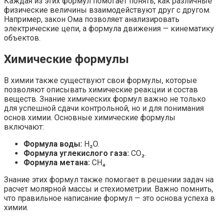
Каждая из этих формул помогает понять, как различные
физические величины взаимодействуют друг с другом.
Например, закон Ома позволяет анализировать
электрические цепи, а формула движения — кинематику
объектов.
Химические формулы
В химии также существуют свои формулы, которые
позволяют описывать химические реакции и состав
веществ. Знание химических формул важно не только
для успешной сдачи контрольной, но и для понимания
основ химии. Основные химические формулы
включают:
Формула воды:
H₂O.
Формула углекислого газа:
CO₂.
Формула метана:
CH₄.
Знание этих формул также помогает в решении задач на
расчет молярной массы и стехиометрии. Важно помнить,
что правильное написание формул — это основа успеха в
химии.