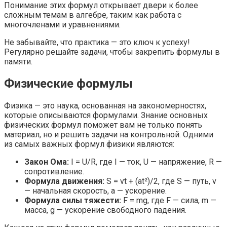
Понимание этих формул открывает двери к более
сложным темам в алгебре, таким как работа с
многочленами и уравнениями.
Не забывайте, что практика — это ключ к успеху!
Регулярно решайте задачи, чтобы закрепить формулы в
памяти.
Физические формулы
Физика — это наука, основанная на закономерностях,
которые описываются формулами. Знание основных
физических формул поможет вам не только понять
материал, но и решить задачи на контрольной. Одними
из самых важных формул физики являются:
Закон Ома:
I = U/R, где I — ток, U — напряжение, R —
сопротивление.
Формула движения:
S = vt + (at²)/2, где S — путь, v
— начальная скорость, a — ускорение.
Формула силы тяжести:
F = mg, где F — сила, m —
масса, g — ускорение свободного падения.