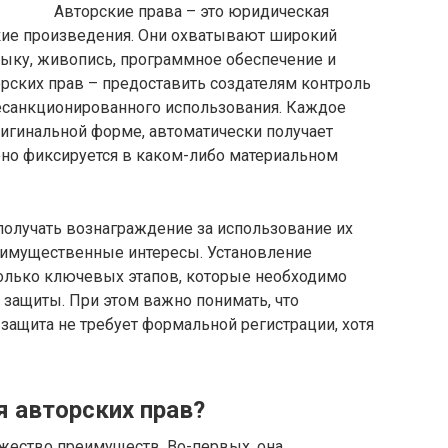
Авторские права – это юридическая
ские произведения. Они охватывают широкий
узыку, живопись, программное обеспечение и
орских прав – предоставить создателям контроль
несанкционированного использования. Каждое
ригинальной форме, автоматически получает
 оно фиксируется в каком-либо материальном
получать вознаграждение за использование их
и имущественные интересы. Установление
колько ключевых этапов, которые необходимо
защиты. При этом важно понимать, что
о защита не требует формальной регистрации, хотя
я авторских прав?
ожество преимуществ. Во-первых, она