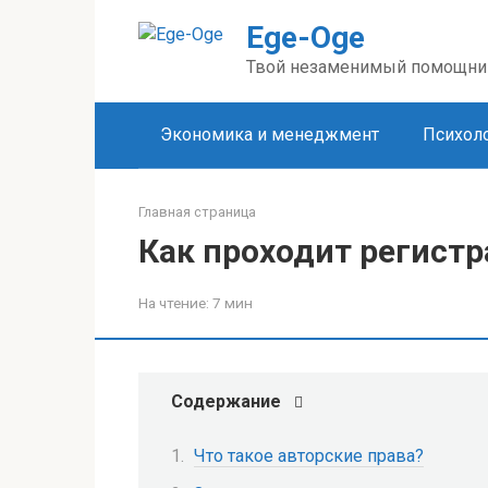
Перейти
Ege-Oge
к
контенту
Твой незаменимый помощни
Экономика и менеджмент
Психоло
Главная страница
Как проходит регистр
На чтение:
7 мин
Содержание
Что такое авторские права?