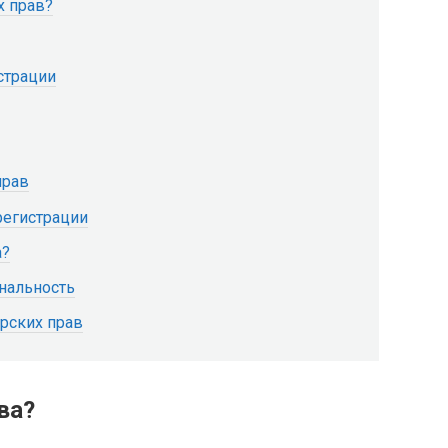
х прав?
страции
прав
регистрации
а?
инальность
орских прав
ва?